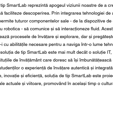
 tip SmartLab reprezintă apogeul viziunii noastre de a c
 să faciliteze descoperirea. Prin integrarea tehnologiei d
 permite tuturor componentelor sale - de la dispozitive de 
au robotica - să comunice și să interacționeze fluid. Ace
ează procesele de învățare și explorare, dar și pregătește 
i cu abilitățile necesare pentru a naviga într-o lume teh
 soluția de tip SmartLab este mai mult decât o soluție IT,
tituțiile de învățământ care doresc să își îmbunătățească 
i studenților o experiență de învățare autentică și integra
te, inovație și eficiență, soluția de tip SmartLab este pro
e actuale și viitoare, promovând în același timp o cultură 