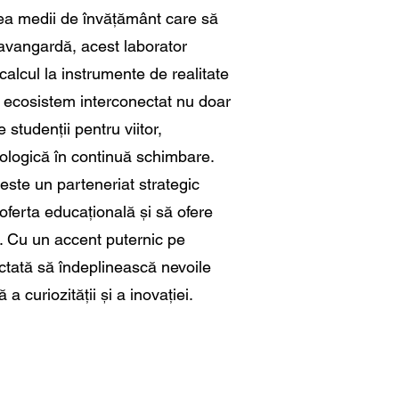
rea medii de învățământ care să
e avangardă, acest laborator
calcul la instrumente de realitate
st ecosistem interconectat nu doar
studenții pentru viitor,
nologică în continuă schimbare.
 este un parteneriat strategic
oferta educațională și să ofere
tă. Cu un accent puternic pe
iectată să îndeplinească nevoile
a curiozității și a inovației.