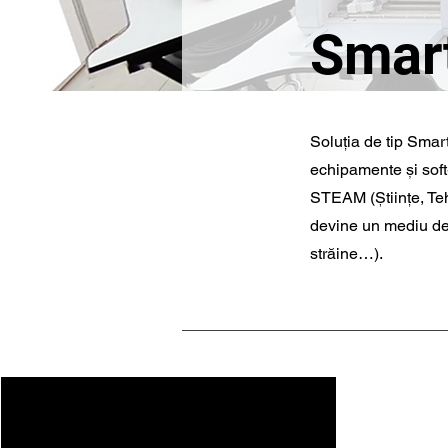
Smart
Soluția de tip Smart
echipamente și soft
STEAM (Științe, Teh
devine un mediu de s
străine…).