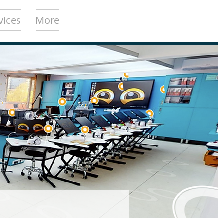
vices
More