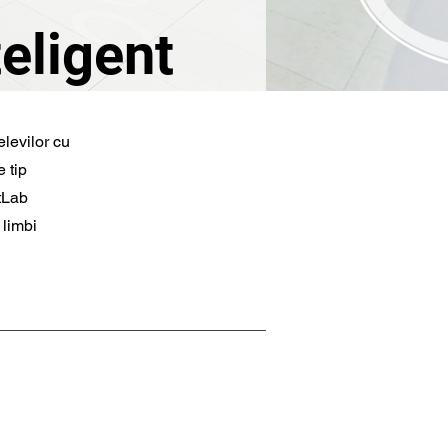
eligent
elevilor cu
 tip
rtLab
 limbi