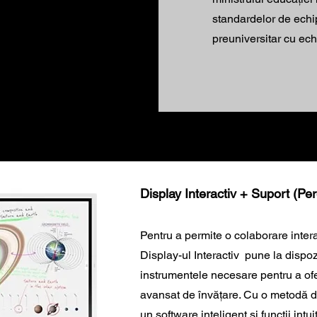
standardelor de echip
preuniversitar cu ec
Display Interactiv + Suport (Per
Pentru a permite o colaborare inter
Display-ul Interactiv pune la dispozi
instrumentele necesare pentru a ofe
avansat de învățare. Cu o metodă d
un software inteligent și funcții intui