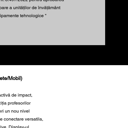
are a unităților de învățământ
hipamente tehnologice "
ete/Mobil)
activă de impact,
ția profesorilor
ri un nou nivel
e conectare versatila,
tive, Display-ul