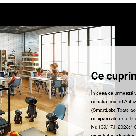
Ce cupri
În ceea ce urmează v
noastră privind Achiz
(SmartLab). Toate ac
echipare ale unui lab
Nr. 139/17.II.2023: "
ministrului educației