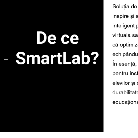
Soluția de
inspire și
inteligent
De ce
virtuala s
că optimiz
SmartLab?
echipându-
În esență,
pentru ins
elevilor ș
durabilita
educațional